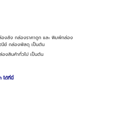
่องลัง
กล่องราคาถูก
และ
พิมพ์กล่อง
ณีย์
กล่องพัสดุ
เป็นต้น
งสินค้าทั่วไป เป็นต้น
ก
ได้ที่นี่