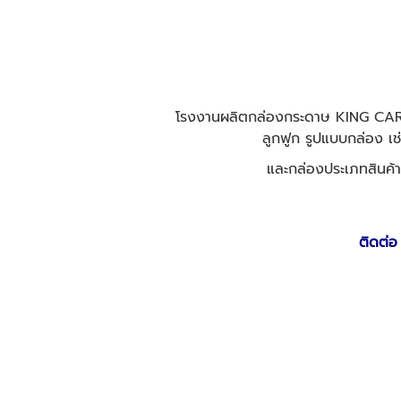
โรงงานผลิตกล่องกระดาษ
KING CART
ลูกฟูก
รูปแบบกล่อง เช
และกล่องประเภทสินค้า
ติดต่