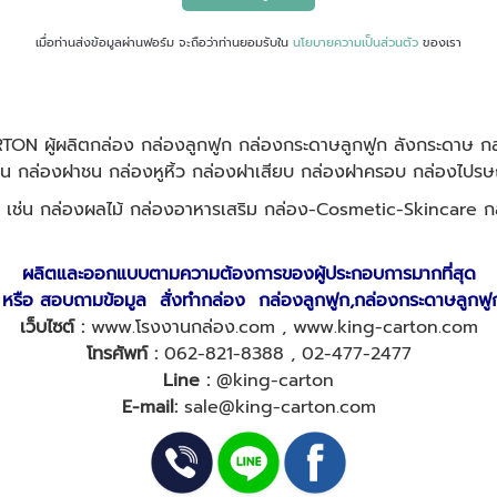
เมื่อท่านส่งข้อมูลผ่านฟอร์ม จะถือว่าท่านยอมรับใน
นโยบายความเป็นส่วนตัว
ของเรา
ON ผู้ผลิตกล่อง
กล่องลูกฟูก
กล่องกระดาษลูกฟูก
ลังกระดาษ
กล
่น
กล่องฝาชน
กล่องหูหิ้ว กล่องฝาเสียบ กล่องฝาครอบ
กล่องไปรษ
 เช่น
กล่องผลไม้
กล่องอาหารเสริม กล่อง-Cosmetic-Skincare กล่อ
ผลิตและออกแบบตามความต้องการของผู้ประกอบการมากที่สุด
อ
หรือ สอบถามข้อมูล
สั่งทำกล่อง
กล่องลูกฟูก
,
กล่องกระดาษลูกฟู
เว็บไซต์ :
www.โรงงานกล่อง.com
, www.king-carton.com
โทรศัพท์ :
062-821-8388
,
02-477-2477
Line :
@king-carton
E-mail:
sale@king-carton.com