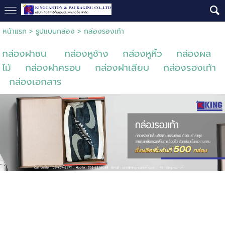
หน้าแรก
>
รูปแบบกล่อง
>
กล่องรองเท้า
กล่องฝาชน
กล่องหูช้าง
กล่องหูหิ้ว
กล่องผล
ไม้
กล่องฝาครอบ
กล่องฝาเสียบ
กล่องรองเท้า
กล่องเอกสาร