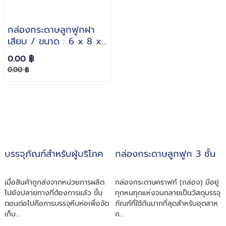
กล่องกระดาษลูกฟูกฝา
เสียบ / ขนาด : 6 x 8 x6
inches. / กระดาษหนา :
0.00 ฿
3 ชั้นลอน B
0.00 ฿
บรรจุภัณฑ์สำหรับผู้บริโภค
กล่องกระดาษลูกฟูก 3 ชั้น
เมื่อสินค้าถูกส่งจากหน่วยการผลิต
กล่องกระดาษคราฟท์ (กล่อง) มีอยู่
ไปยังปลายทางที่ต้องการแล้ว ขั้น
ทุกหนทุกแห่งจนกลายเป็นวัสดุบรรจุ
ตอนต่อไปคือการบรรจุหีบห่อเพื่อจัด
ภัณฑ์ที่ใช้กันมากที่สุดสำหรับอุตสาห
เก็บ...
ก...